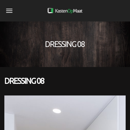
S
k
T
i
o
p
g
t
DRESSING 08
g
o
m
l
a
e
i
n
n
DRESSING 08
a
c
o
v
n
i
t
g
e
a
n