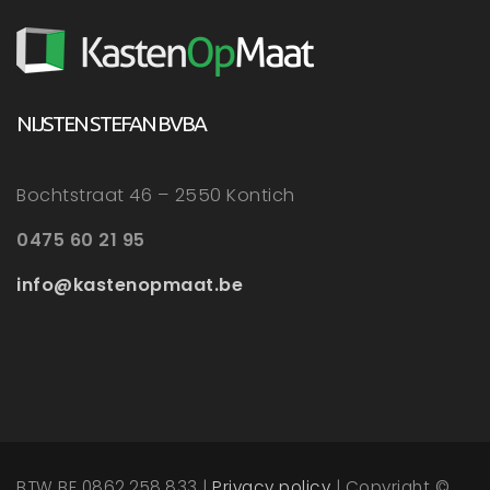
h
NIJSTEN STEFAN BVBA
Bochtstraat 46 – 2550 Kontich
0475 60 21 95
info@kastenopmaat.be
BTW BE 0862.258.833 |
Privacy policy
| Copyright ©