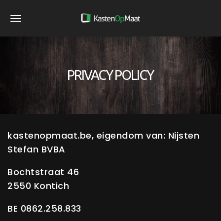
S
k
T
i
o
p
g
t
PRIVACY POLICY
g
o
m
l
a
e
i
n
n
kastenopmaat.be, eigendom van: Nijsten
a
c
Stefan BVBA
o
v
n
Bochtstraat 46
i
t
2550 Kontich
g
e
BE 0862.258.833
a
n