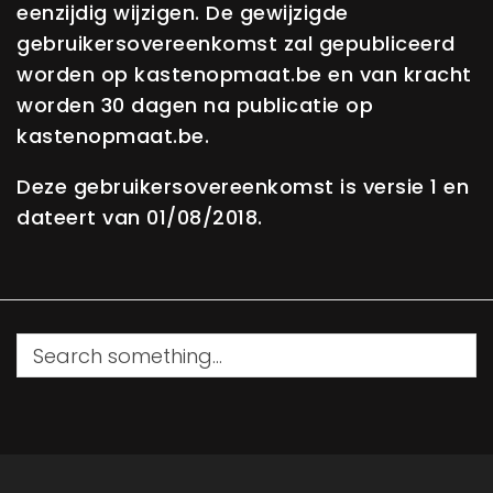
eenzijdig wijzigen. De gewijzigde
gebruikersovereenkomst zal gepubliceerd
worden op kastenopmaat.be en van kracht
worden 30 dagen na publicatie op
kastenopmaat.be.
Deze gebruikersovereenkomst is versie 1 en
dateert van 01/08/2018.
S
e
a
r
c