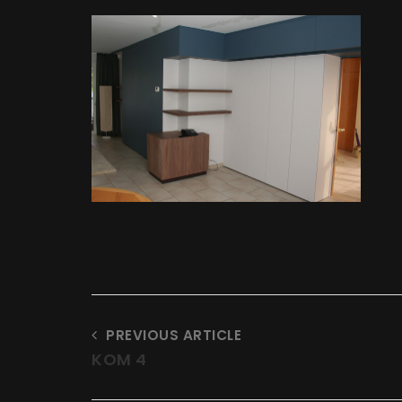
t
at
PREVIOUS ARTICLE
KOM 4