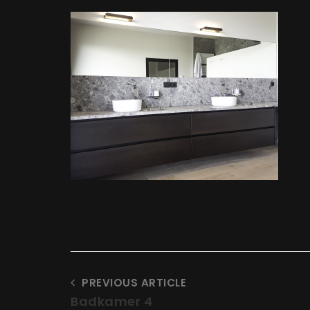
t
at
PREVIOUS ARTICLE
Badkamer 4