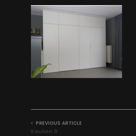
t
at
PREVIOUS ARTICLE
Keuken 9